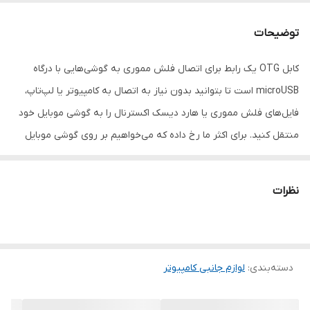
بازه طول کابل
طول کابل 16 تا 100 سانتی متر
توضیحات
رنگ
مشکی
کابل OTG یک رابط برای اتصال فلش مموری به گوشی‌هایی با درگاه
microUSB است تا بتوانید بدون نیاز به اتصال به کامپیوتر یا لپ‌تاپ،
فایل‌های فلش مموری یا هارد دیسک اکسترنال را به گوشی موبایل خود
منتقل کنید. برای اکثر ما رخ داده که می‌خواهیم بر روی گوشی موبایل
خود، عکس‌های فلش مموری را مشاهده و یا به آهنگ‌های موجود در آن
گوش دهیم. کابل OTG For Samsung در این مواقع به کار می‌آید تا
نظرات
بتوان از طریق آن، فلش مموری را به گوشی موبایل متصل کنیم و به
فایل‌ها و اطلاعات آن دسترسی داشته باشیم، این مدل برای گوشی موبایل
Samsung Galaxy Note 3 مناسب است.
دسته‌بندی
:
لوازم جانبی کامپیوتر