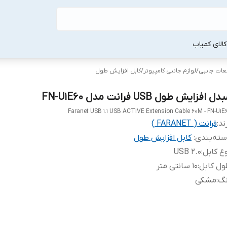
لا‌ی کمیاب
طعات جانبی
/
لوازم جانبی کامپیوتر
/
کابل افزایش طول
دل افزایش طول USB فرانت مدل FN-U1E60
Faranet USB 1.1 USB ACTIVE Extension Cable 60M - FN-U1E
ند:
فرانت ( FARANET )
ته‌بندی
:
کابل افزایش طول
ع کابل
:
USB 2.0
ل کابل
:
10 سانتی متر
نگ
:
مشکی