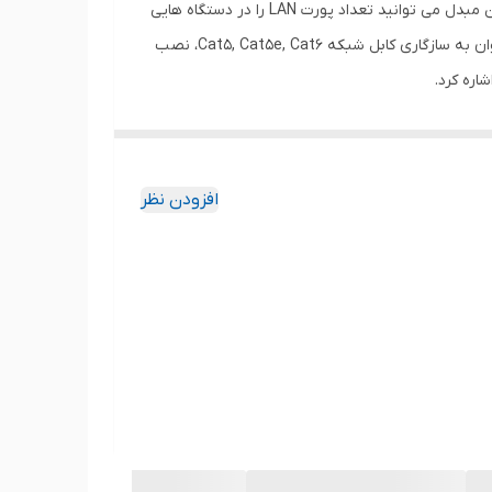
برای لپ تاپ ها و رایانه های فاقد پورت LAN به صورت اکسترنال استفاده می شود، حتی از طریق این مبدل می توانید تعداد پورت LAN را در دستگاه هایی
که تنها یک درگاه LAN دارند نیز افزایش دهید. این دستگاه قابلیت Extend تا 60 متر را داراست، از مزیت های دیگر این دستگاه نیز میتوان به سازگاری کابل شبکه Cat5, Cat5e, Cat6، نصب
افزودن نظر