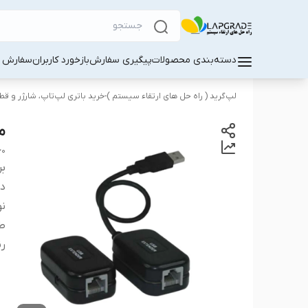
دسته‌بندی محصولات
پیگیری سفارش
بازخورد کاربران
سفارش کا
لپ‌گرید ( راه‌ حل های ارتقاء سیستم )-خرید باتری لپ‌تاپ، شارژر و ق
مب
60
بر
دس
نو
طو
ر