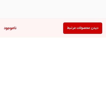
دیدن محصولات مرتبط
ناموجود
برگشت به بالا
دسترسی سریع
تعمیرات تخصصی با
ارتقاء حرفه‌ای لپ‌تاپ،
گارانتی
کامپیوتر شخصی و