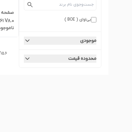
بی‌او‌ای ( BOE )
1 V8.0
ناموجود
موجودی
15.6"
محدوده قیمت